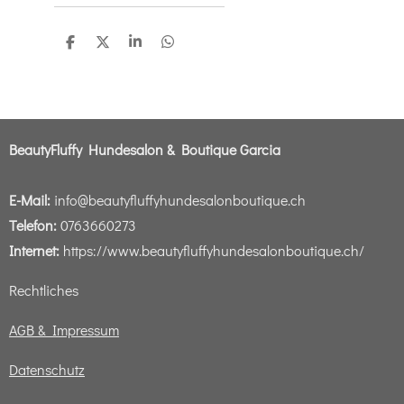
T
T
T
T
e
e
e
e
i
i
i
i
l
l
l
l
e
e
e
e
n
n
n
n
BeautyFluffy Hundesalon & Boutique Garcia
E-Mail:
info@beautyfluffyhundesalonboutique.ch
Telefon:
0763660273
Internet:
https://www.beautyfluffyhundesalonboutique.ch/
Rechtliches
AGB & Impressum
Datenschutz