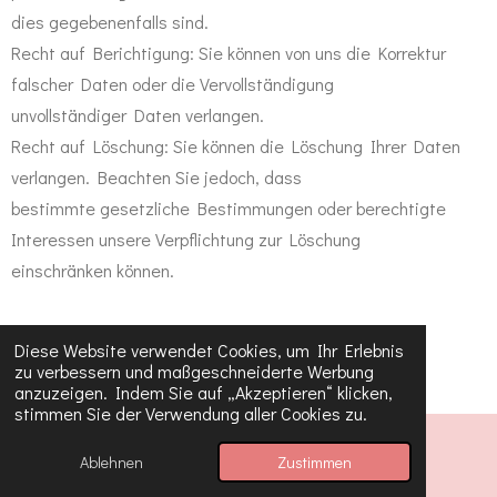
dies gegebenenfalls sind.
Recht auf Berichtigung: Sie können von uns die Korrektur
falscher Daten oder die Vervollständigung
unvollständiger Daten verlangen.
Recht auf Löschung: Sie können die Löschung Ihrer Daten
verlangen. Beachten Sie jedoch, dass
bestimmte gesetzliche Bestimmungen oder berechtigte
Interessen unsere Verpflichtung zur Löschung
einschränken können.
Recht auf Datenübertragbarkeit: Unter bestimmten
Diese Website verwendet Cookies, um Ihr Erlebnis
zu verbessern und maßgeschneiderte Werbung
Voraussetzungen können Sie verlangen, dass wir
anzuzeigen. Indem Sie auf „Akzeptieren“ klicken,
Ihnen die von Ihnen bereitgestellten Daten in einem
stimmen Sie der Verwendung aller Cookies zu.
strukturierten, gängigen und maschinenlesbaren
Ablehnen
Zustimmen
E-Mail
Telefon
Format zur Verfügung stellen.