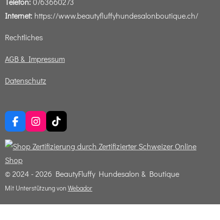
Telefon:
0763660273
Internet:
https://www.beautyfluffyhundesalonboutique.ch/
Rechtliches
AGB & Impressum
Datenschutz
F
I
T
a
n
i
c
s
k
e
t
T
b
a
o
o
g
k
© 2024 - 2026 BeautyFluffy Hundesalon & Boutique
o
r
Mit Unterstützung von
Webador
k
a
m