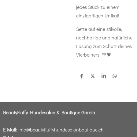
jedes Stück zu einem
einzigartigen Unikat!
Setze auf eine stilvolle,
nachhaltige und natürliche
Lösung zum Schutz deines
Vierbeiners. 💚💖
T
T
T
T
e
e
e
e
i
i
i
i
l
l
l
l
e
e
e
e
n
n
n
n
BeautyFluffy Hundesalon & Boutique Garcia
E-Mail:
info@beautyfluffyhundesalonboutique.ch