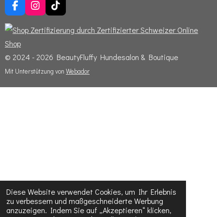
F
I
T
a
n
i
c
s
k
e
t
T
b
a
o
o
g
k
© 2024 - 2026 BeautyFluffy Hundesalon & Boutique
o
r
Mit Unterstützung von
Webador
k
a
m
Diese Website verwendet Cookies, um Ihr Erlebnis
zu verbessern und maßgeschneiderte Werbung
anzuzeigen. Indem Sie auf „Akzeptieren“ klicken,