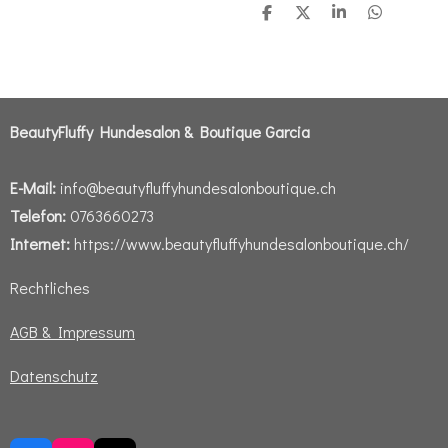
T
T
T
T
e
e
e
e
i
i
i
i
l
l
l
l
e
e
e
e
n
n
n
n
BeautyFluffy Hundesalon & Boutique Garcia
E-Mail:
info@beautyfluffyhundesalonboutique.ch
Telefon:
0763660273
Internet:
https://www.beautyfluffyhundesalonboutique.ch/
Rechtliches
AGB & Impressum
Datenschutz