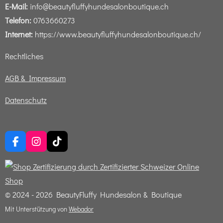
E-Mail:
info@beautyfluffyhundesalonboutique.ch
Telefon:
0763660273
Internet:
https://www.beautyfluffyhundesalonboutique.ch/
Rechtliches
AGB & Impressum
Datenschutz
F
I
T
a
n
i
c
s
k
e
t
T
b
a
o
o
g
k
© 2024 - 2026 BeautyFluffy Hundesalon & Boutique
o
r
Mit Unterstützung von
Webador
k
a
m