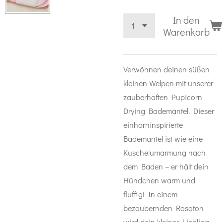
In den
Warenkorb
Verwöhnen deinen süßen
kleinen Welpen mit unserer
zauberhaften Pupicorn
Drying Bademantel. Dieser
einhorninspirierte
Bademantel ist wie eine
Kuschelumarmung nach
dem Baden – er hält dein
Hündchen warm und
fluffig! In einem
bezaubernden Rosaton
wird dein kleiner Liebling