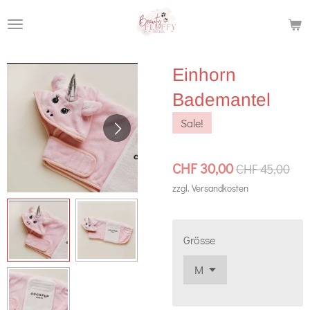
Zum
Hauptinhalt
springen
Einhorn
Bademantel
Sale!
CHF 30,00
CHF 45,00
zzgl. Versandkosten
Grösse