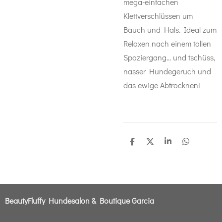
mega-einfachen
Klettverschlüssen um
Bauch und Hals. Ideal zum
Relaxen nach einem tollen
Spaziergang... und tschüss,
nasser Hundegeruch und
das ewige Abtrocknen!
T
T
T
T
e
e
e
e
i
i
i
i
l
l
l
l
e
e
e
e
n
n
n
n
BeautyFluffy Hundesalon & Boutique Garcia