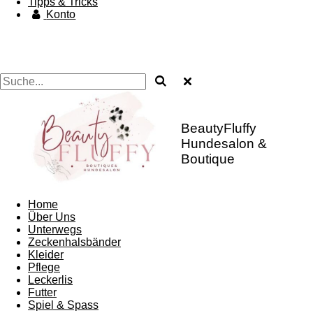
Tipps & Tricks
Konto
BeautyFluffy
Hundesalon &
Boutique
Home
Über Uns
Unterwegs
Zeckenhalsbänder
Kleider
Pflege
Leckerlis
Futter
Spiel & Spass