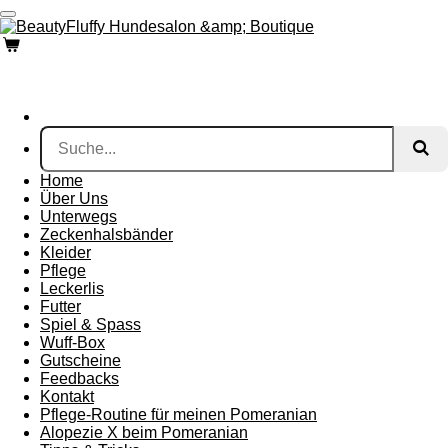
Zum
Hauptinhalt
springen
Home
Über Uns
Unterwegs
Zeckenhalsbänder
Kleider
Pflege
Leckerlis
Futter
Spiel & Spass
Wuff-Box
Gutscheine
Feedbacks
Kontakt
Pflege-Routine für meinen Pomeranian
Alopezie X beim Pomeranian