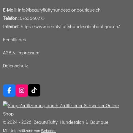
E-Mail:
info@beautyfluffyhundesalonboutique.ch
Telefon:
0763660273
Internet:
https://www.beautyfluffyhundesalonboutique.ch/
Rechtliches
AGB & Impressum
Datenschutz
F
I
T
a
n
i
c
s
k
e
t
T
b
a
o
o
g
k
© 2024 - 2026 BeautyFluffy Hundesalon & Boutique
o
r
Mit Unterstützung von
Webador
k
a