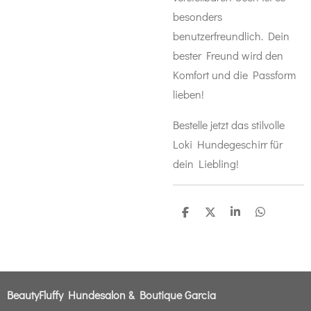
besonders
benutzerfreundlich. Dein
bester Freund wird den
Komfort und die Passform
lieben!
Bestelle jetzt das stilvolle
Loki Hundegeschirr für
dein Liebling!
T
T
T
T
e
e
e
e
i
i
i
i
l
l
l
l
e
e
e
e
n
n
n
n
BeautyFluffy Hundesalon & Boutique Garcia