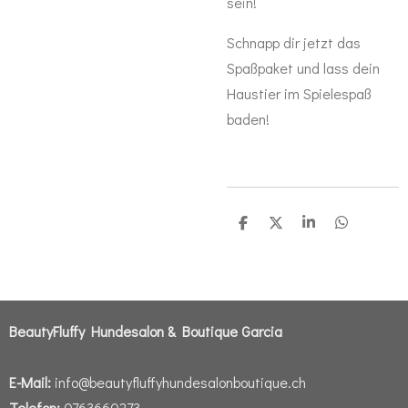
sein!
Schnapp dir jetzt das
Spaßpaket und lass dein
Haustier im Spielespaß
baden!
T
T
T
T
e
e
e
e
i
i
i
i
l
l
l
l
e
e
e
e
n
n
n
n
BeautyFluffy Hundesalon & Boutique Garcia
E-Mail:
info@beautyfluffyhundesalonboutique.ch
Telefon:
0763660273