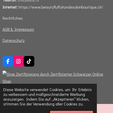
Internet:
https://www.beautyfluffyhundesalonboutique.ch/
Rechtliches
AGB & Impressum
Datenschutz
F
I
T
a
n
i
c
s
k
e
t
T
b
a
o
o
g
k
© 2024 - 2026 BeautyFluffy Hundesalon & Boutique
Diese Website verwendet Cookies, um Ihr Erlebnis
o
r
zu verbessern und maßgeschneiderte Werbung
Mit Unterstützung von
Webador
k
a
anzuzeigen. Indem Sie auf „Akzeptieren“ klicken,
m
stimmen Sie der Verwendung aller Cookies zu.